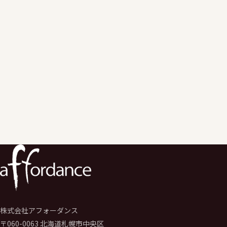
主に教育機関向けのGoogle
Workspace等のクラウドサービスを活用した授業改善にかかるア
情報セキュリティにかかる教育・改善支援を実施。
エデュケーションサービス事業のエバンジェリスト（伝道師）
として学校のGIGAスクール構想推進や運営支援サービスを行う。
学校の先生向けの学校著作権研修、保護者、児童生徒向けの情報
デジタルシディズンシップ研修なども実施。
株式会社アフォーダンス
〒060-0063 北海道札幌市中央区