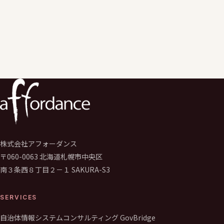
として学校のGIGAスクール構想推進や運営支援サービスを行う。
学校の先生向けの学校著作権研修、保護者、児童生徒向けの情報
デジタルシディズンシップ研修なども実施。
株式会社アフォーダンス
〒060-0063 北海道札幌市中央区
南３条西８丁目２－１ SAKURA-S3
SERVICES
自治体情報システムコンサルティング GovBridge