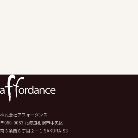
Workspace等のクラウドサービスを活用した授業改善にかかるア
情報セキュリティにかかる教育・改善支援を実施。
エデュケーションサービス事業のエバンジェリスト（伝道師）
として学校のGIGAスクール構想推進や運営支援サービスを行う。
学校の先生向けの学校著作権研修、保護者、児童生徒向けの情報
デジタルシディズンシップ研修なども実施。
株式会社アフォーダンス
〒060-0063 北海道札幌市中央区
南３条西８丁目２－１ SAKURA-S3