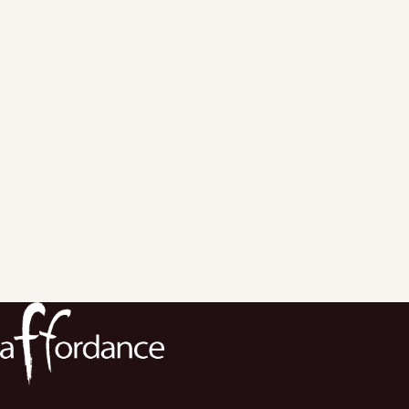
株式会社アフォーダンス
エデュケーションサービス事業本部 エバンジェリスト
主に教育機関向けのGoogle
Workspace等のクラウドサービスを活用した授業改善にかかるア
情報セキュリティにかかる教育・改善支援を実施。
エデュケーションサービス事業のエバンジェリスト（伝道師）
として学校のGIGAスクール構想推進や運営支援サービスを行う。
学校の先生向けの学校著作権研修、保護者、児童生徒向けの情報
デジタルシディズンシップ研修なども実施。