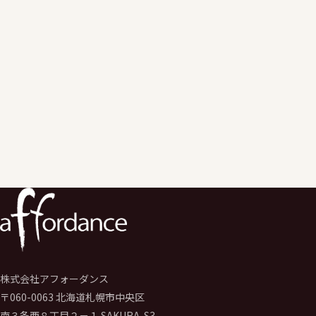
主に教育機関向けのGoogle
Workspace等のクラウドサービスを活用した授業改善にかかるア
情報セキュリティにかかる教育・改善支援を実施。
エデュケーションサービス事業のエバンジェリスト（伝道師）
として学校のGIGAスクール構想推進や運営支援サービスを行う。
学校の先生向けの学校著作権研修、保護者、児童生徒向けの情報
デジタルシディズンシップ研修なども実施。
株式会社アフォーダンス
〒060-0063 北海道札幌市中央区
南３条西８丁目２－１ SAKURA-S3