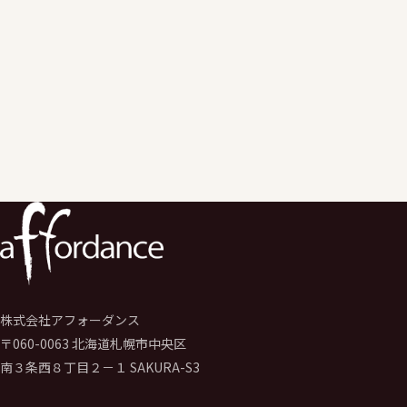
Workspace等のクラウドサービスを活用した授業改善にかかるア
情報セキュリティにかかる教育・改善支援を実施。
エデュケーションサービス事業のエバンジェリスト（伝道師）
として学校のGIGAスクール構想推進や運営支援サービスを行う。
学校の先生向けの学校著作権研修、保護者、児童生徒向けの情報
デジタルシディズンシップ研修なども実施。
株式会社アフォーダンス
〒060-0063 北海道札幌市中央区
南３条西８丁目２－１ SAKURA-S3