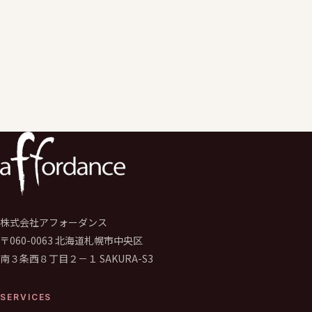
エデュケーションサービス事業のエバンジェリスト（伝道師）
として学校のGIGAスクール構想推進や運営支援サービスを行う。
学校の先生向けの学校著作権研修、保護者、児童生徒向けの情報
デジタルシディズンシップ研修なども実施。
株式会社アフォーダンス
〒060-0063 北海道札幌市中央区
南３条西８丁目２－１ SAKURA-S3
SERVICES