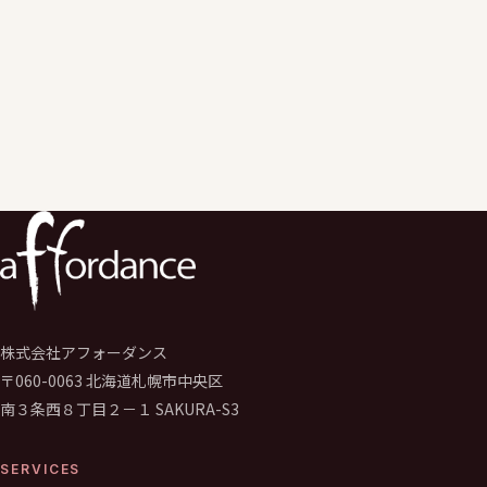
情報セキュリティにかかる教育・改善支援を実施。
エデュケーションサービス事業のエバンジェリスト（伝道師）
として学校のGIGAスクール構想推進や運営支援サービスを行う。
学校の先生向けの学校著作権研修、保護者、児童生徒向けの情報
デジタルシディズンシップ研修なども実施。
株式会社アフォーダンス
〒060-0063 北海道札幌市中央区
南３条西８丁目２－１ SAKURA-S3
SERVICES