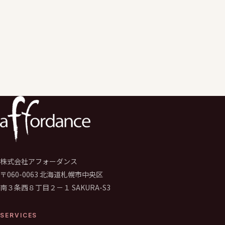
エデュケーションサービス事業のエバンジェリスト（伝道師）
として学校のGIGAスクール構想推進や運営支援サービスを行う。
学校の先生向けの学校著作権研修、保護者、児童生徒向けの情報
デジタルシディズンシップ研修なども実施。
株式会社アフォーダンス
〒060-0063 北海道札幌市中央区
南３条西８丁目２－１ SAKURA-S3
SERVICES