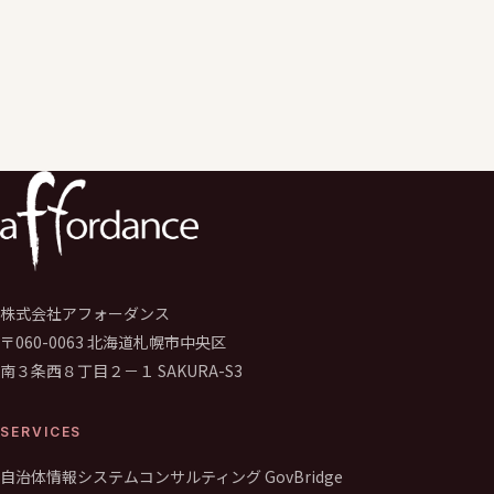
として学校のGIGAスクール構想推進や運営支援サービスを行う。
学校の先生向けの学校著作権研修、保護者、児童生徒向けの情報
デジタルシディズンシップ研修なども実施。
株式会社アフォーダンス
〒060-0063 北海道札幌市中央区
南３条西８丁目２－１ SAKURA-S3
SERVICES
自治体情報システムコンサルティング GovBridge