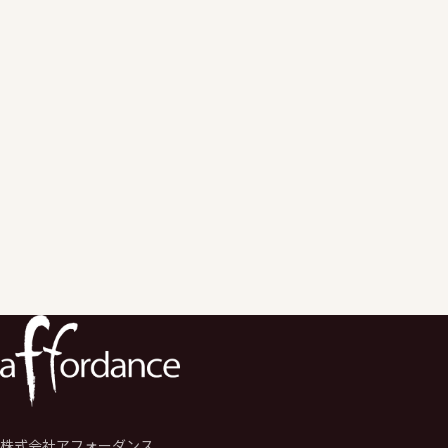
日時
2016/2/6 (土) 13:30〜16:00
場所
函館市亀田福祉センター 第3研修室
函館市美原1丁目26-12
参加費
無料（※事前申し込みが必要です）
Webサイト
JAWS-UG函館 勉強会のWebサイト
株式会社アフォーダンス