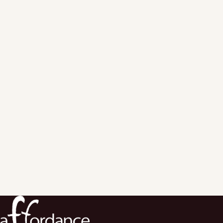
開催名
Twilio LIVE Webinar
『巨人の肩に乗ろう！AWS +
Twilioの活用で実現する高速＆
柔軟なクラウドサービス開発手法とは』
日時
2021/4/20（火）14:00～15:15
申込Webサイ
Twilio LIVE Webinar
ト
『巨人の肩に乗ろう！AWS +
Twilioの活用で実現する高速＆
柔軟なクラウドサービス開発手法とは』
のWebサイト